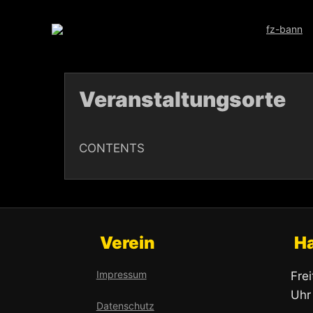
Skip
to
content
Veranstaltungsorte
CONTENTS
Verein
H
Impressum
Fre
Uhr
Datenschutz