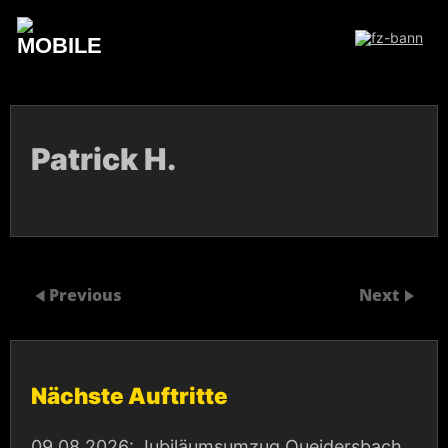
Skip
to
content
Patrick H.
Previous
Next
Nächste Auftritte
09.08.2026:
Jubiläumsumzug Queidersbach