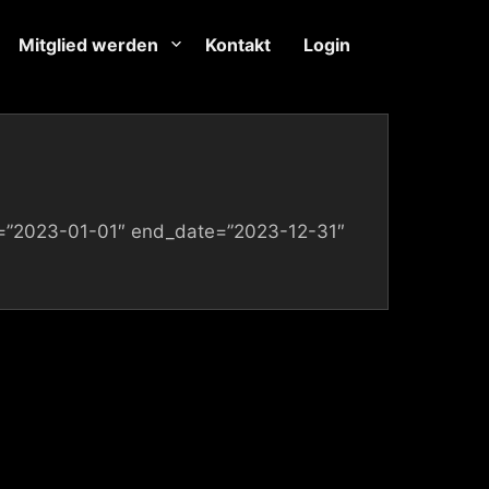
Mitglied werden
Kontakt
Login
te=”2023-01-01″ end_date=”2023-12-31″