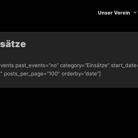
Unser Verein
nsätze
vents past_events=”no” category=”Einsätze” start_da
1″ posts_per_page=”100″ orderby=”date”]