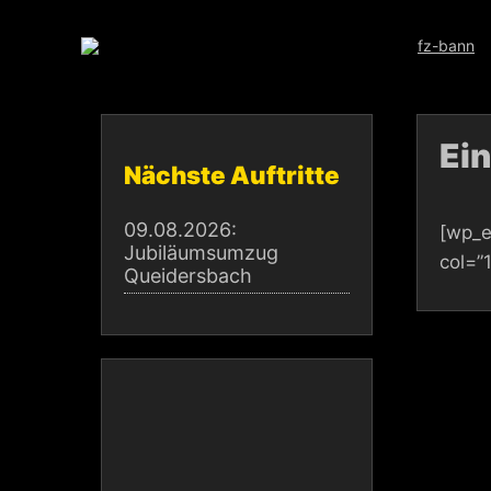
Skip
to
content
Ei
Nächste Auftritte
09.08.2026:
[wp_e
Jubiläumsumzug
col=”
Queidersbach