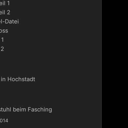
il 1
il 2
l-Datei
oss
 1
 2
 in Hochstadt
stuhl beim Fasching
2014