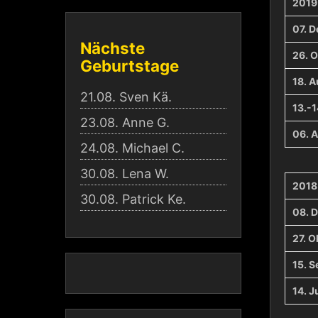
2019
07. 
Nächste
26. 
Geburtstage
18. 
21.08.
Sven Kä.
13.-1
23.08.
Anne G.
06. A
24.08.
Michael C.
30.08.
Lena W.
2018
30.08.
Patrick Ke.
08. 
27. O
15. 
14. Ju