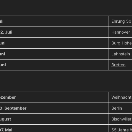
li
Ehrung 50.
2. Juli
Hannover
uni
Burg Hoh
uni
Lahnstein
uni
Bretten
Dezember
Weihnachts
10. September
Berlin
August
Bischwiller
7. Mai
55 Jahre W