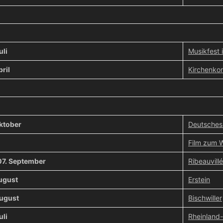
uli
Musikfest
pril
Kirchenko
ktober
Deutsches 
Film zum W
07. September
Ribeauvillé
ugust
Erstein
August
Bischwiller
uli
Rheinland-