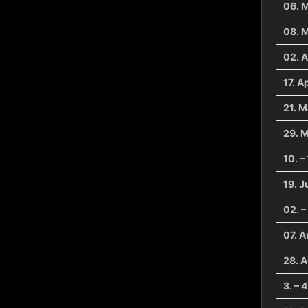
06. 
08. 
02. A
17. Ap
21. M
29. M
10. –
19. J
02. –
07. 
28. 
3. – 