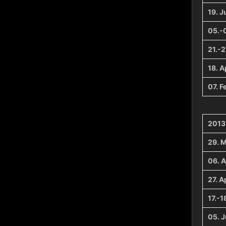
19. Ju
05.-0
21.-2
18. A
07. F
2013
29. 
06. A
27. A
17.-1
05. J