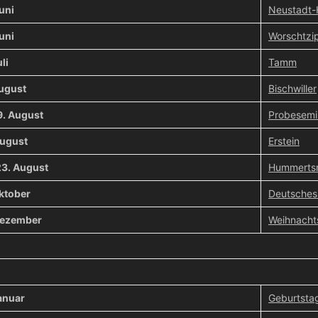
uni
Neustadt
uni
Worschtzip
li
Tamm
August
Bischwiller
9. August
Probesemi
August
Erstein
23. August
Hummertsr
ktober
Deutsches 
Dezember
Weihnachts
anuar
Geburtsta