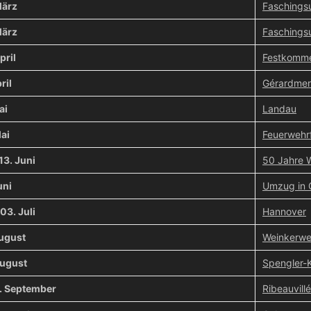
März
Faschings
März
Faschings
pril
Festkomme
ril
Gérardmer
ai
Landau
ai
Feuerwehr
 13. Juni
50 Jahre 
uni
Umzug in 
 03. Juli
Hannover
August
Weinkerwe
August
Spengler-K
4. September
Ribeauvillé