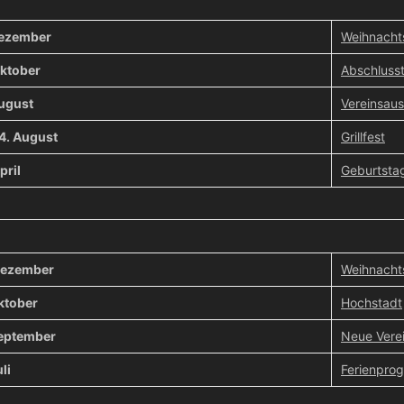
Dezember
Weihnachts
Oktober
Abschlusst
August
Vereinsaus
4. August
Grillfest
pril
Geburtsta
Dezember
Weihnachts
ktober
Hochstadt
September
Neue Vere
li
Ferienpro