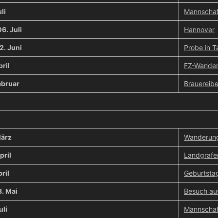
li
Mannschaf
6. Juli
Hannover
2. Juni
Probe in 
pril
FZ-Wande
ebruar
Brauereibe
März
Wanderung
pril
Landgrafe
pril
Geburtsta
8. Mai
Besuch a
uli
Mannschaft