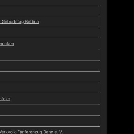
 Geburtstag Bettina
enecken
feier
erkvolk-Fanfarenzug Bann e. V.