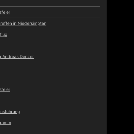
feier
reffen in Niedersimpten
flug
g Andreas Denzer
feier
insführung
gramm